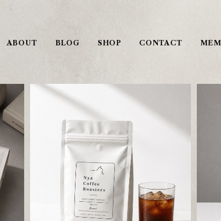
ABOUT
BLOG
SHOP
CONTACT
MEM
ル＆マ
ブラジル アマレロブルボン 中深煎り 200g
マン
自家焙煎 コーヒー豆
¥1,700