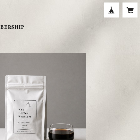
BERSHIP
デリン G-1 中深煎り 200g 自家焙煎
コーヒー豆
¥1,700